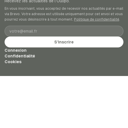
Recevez les actualités de l’Oulipo.
En vous inscrivant, vous acceptez de recevoir nos actualités par e-mail
via Brevo. Votre adresse est utilisée uniquement pour cet envoi et vous
pourrez vous désinscrire à tout moment.
Politique de confidentialité
.
Adresse e-mail
S’inscrire
Connexion
Confidentialité
Cookies