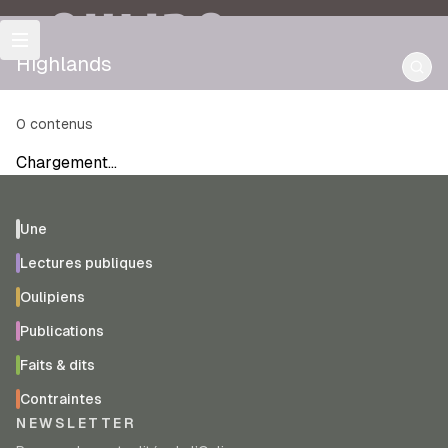
OULIPO
Highlands
0
contenus
Chargement…
Une
Lectures publiques
Oulipiens
Publications
Faits & dits
Contraintes
NEWSLETTER