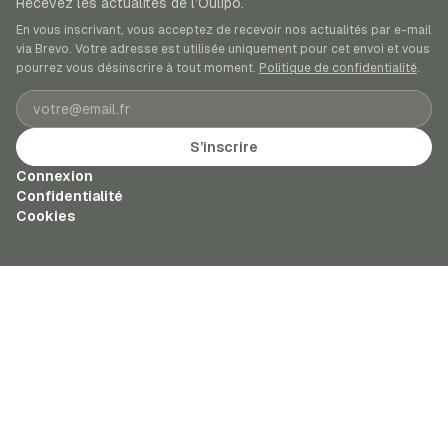
Recevez les actualités de l’Oulipo.
En vous inscrivant, vous acceptez de recevoir nos actualités par e-mail
via Brevo. Votre adresse est utilisée uniquement pour cet envoi et vous
pourrez vous désinscrire à tout moment.
Politique de confidentialité
.
Adresse e-mail
S’inscrire
Connexion
Confidentialité
Cookies