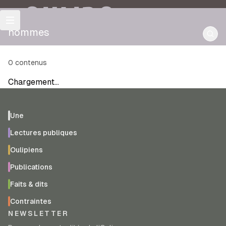
OULIPO
hommes
0
contenus
Chargement…
Une
Lectures publiques
Oulipiens
Publications
Faits & dits
Contraintes
NEWSLETTER