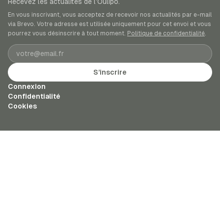
Recevez les actualités de l’Oulipo.
En vous inscrivant, vous acceptez de recevoir nos actualités par e-mail
via Brevo. Votre adresse est utilisée uniquement pour cet envoi et vous
pourrez vous désinscrire à tout moment.
Politique de confidentialité
.
Adresse e-mail
S’inscrire
Connexion
Confidentialité
Cookies