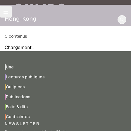
OULIPO
Hong-Kong
0
contenus
Chargement…
Une
Lectures publiques
Oulipiens
Publications
Faits & dits
Contraintes
NEWSLETTER