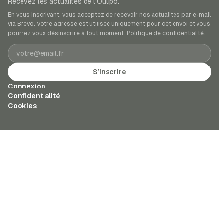
Recevez les actualités de l’Oulipo.
En vous inscrivant, vous acceptez de recevoir nos actualités par e-mail
via Brevo. Votre adresse est utilisée uniquement pour cet envoi et vous
pourrez vous désinscrire à tout moment.
Politique de confidentialité
.
Adresse e-mail
S’inscrire
Connexion
Confidentialité
Cookies