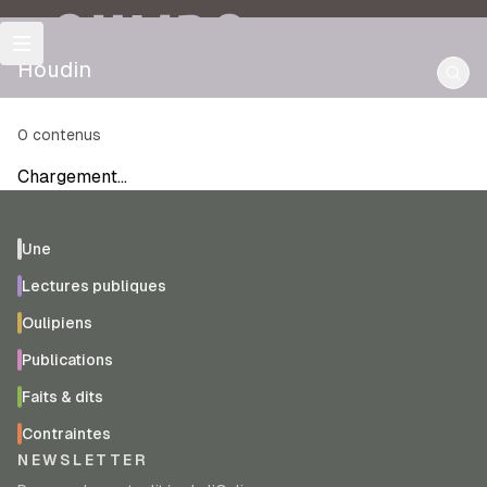
OULIPO
Houdin
0
contenus
Chargement…
Une
Lectures publiques
Oulipiens
Publications
Faits & dits
Contraintes
NEWSLETTER