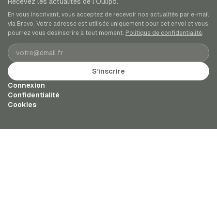
Recevez les actualités de l’Oulipo.
En vous inscrivant, vous acceptez de recevoir nos actualités par e-mail
via Brevo. Votre adresse est utilisée uniquement pour cet envoi et vous
pourrez vous désinscrire à tout moment.
Politique de confidentialité
.
Adresse e-mail
S’inscrire
Connexion
Confidentialité
Cookies