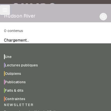
OULIPO
Hudson River
0
contenus
Chargement…
Une
Lectures publiques
Oulipiens
Publications
Faits & dits
Contraintes
NEWSLETTER