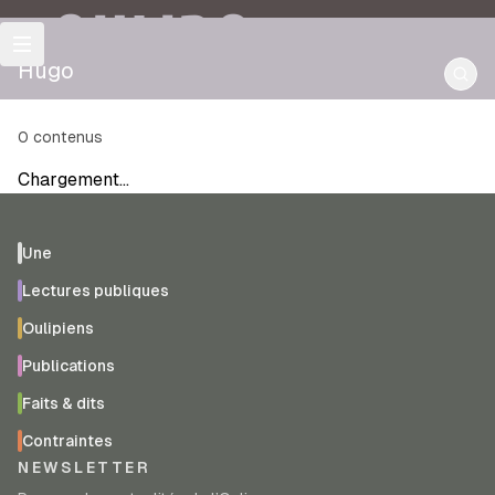
OULIPO
Hugo
0
contenus
Chargement…
Une
Lectures publiques
Oulipiens
Publications
Faits & dits
Contraintes
NEWSLETTER