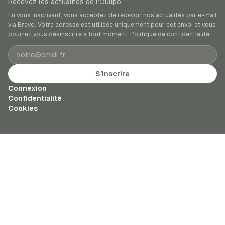
Recevez les actualités de l’Oulipo.
En vous inscrivant, vous acceptez de recevoir nos actualités par e-mail
via Brevo. Votre adresse est utilisée uniquement pour cet envoi et vous
pourrez vous désinscrire à tout moment.
Politique de confidentialité
.
Adresse e-mail
S’inscrire
Connexion
Confidentialité
Cookies