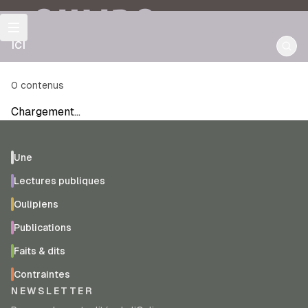
OULIPO
ici
0
contenus
Chargement…
Une
Lectures publiques
Oulipiens
Publications
Faits & dits
Contraintes
NEWSLETTER