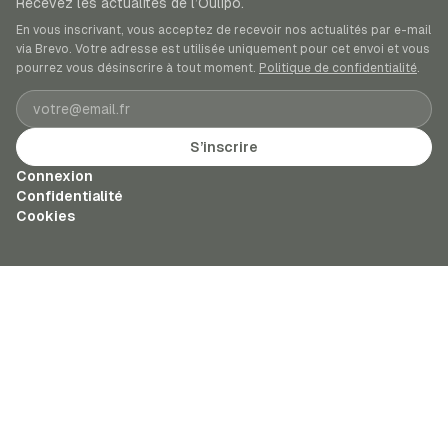
Recevez les actualités de l’Oulipo.
En vous inscrivant, vous acceptez de recevoir nos actualités par e-mail
via Brevo. Votre adresse est utilisée uniquement pour cet envoi et vous
pourrez vous désinscrire à tout moment.
Politique de confidentialité
.
Adresse e-mail
S’inscrire
Connexion
Confidentialité
Cookies