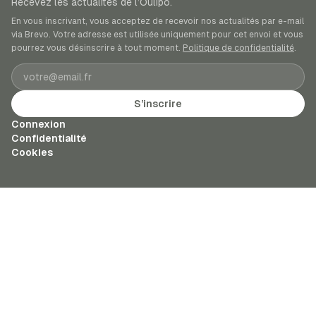
Recevez les actualités de l’Oulipo.
En vous inscrivant, vous acceptez de recevoir nos actualités par e-mail
via Brevo. Votre adresse est utilisée uniquement pour cet envoi et vous
pourrez vous désinscrire à tout moment.
Politique de confidentialité
.
Adresse e-mail
S’inscrire
Connexion
Confidentialité
Cookies