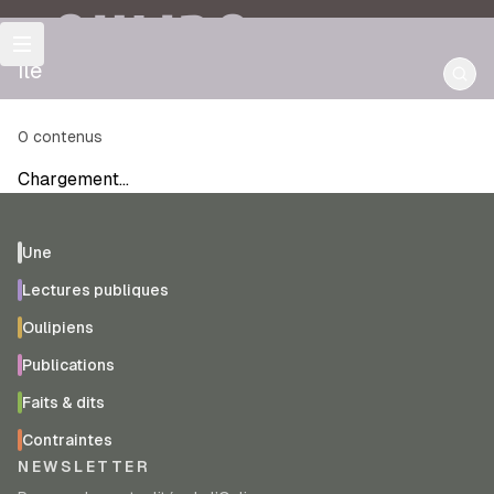
OULIPO
île
0
contenus
Chargement…
Une
Lectures publiques
Oulipiens
Publications
Faits & dits
Contraintes
NEWSLETTER