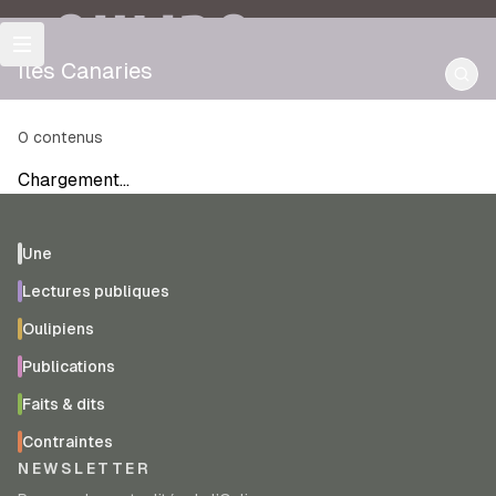
OULIPO
Îles Canaries
0
contenus
Chargement…
Une
Lectures publiques
Oulipiens
Publications
Faits & dits
Contraintes
NEWSLETTER