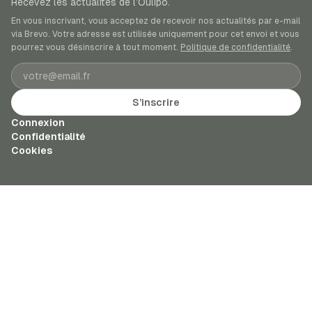
Recevez les actualités de l’Oulipo.
En vous inscrivant, vous acceptez de recevoir nos actualités par e-mail
via Brevo. Votre adresse est utilisée uniquement pour cet envoi et vous
pourrez vous désinscrire à tout moment.
Politique de confidentialité
.
Adresse e-mail
S’inscrire
Connexion
Confidentialité
Cookies