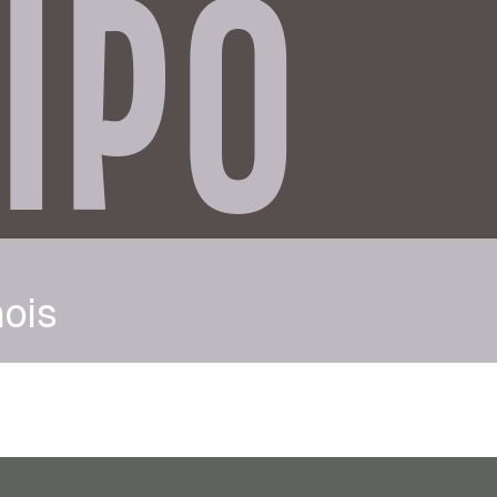
IPO
nois