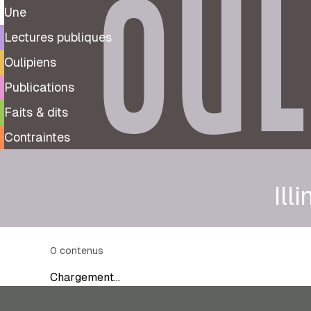
OUL
Une
Lectures publiques
Oulipiens
Publications
Faits & dits
Contraintes
Illi
0
contenus
Chargement…