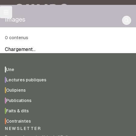
OULIPO
images
0
contenus
Chargement…
Une
Lectures publiques
Oulipiens
Publications
Faits & dits
Contraintes
NEWSLETTER