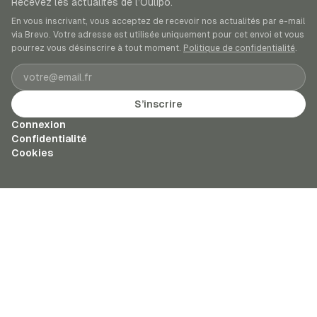
Recevez les actualités de l’Oulipo.
En vous inscrivant, vous acceptez de recevoir nos actualités par e-mail
via Brevo. Votre adresse est utilisée uniquement pour cet envoi et vous
pourrez vous désinscrire à tout moment.
Politique de confidentialité
.
Adresse e-mail
S’inscrire
Connexion
Confidentialité
Cookies