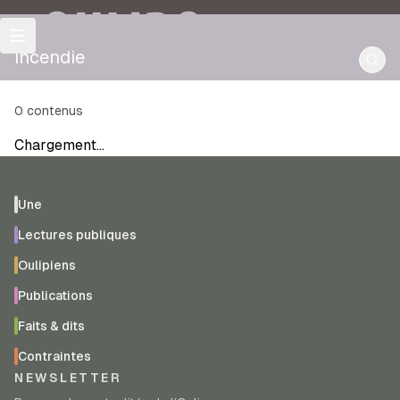
OULIPO
incendie
0
contenus
Chargement…
Une
Lectures publiques
Oulipiens
Publications
Faits & dits
Contraintes
NEWSLETTER