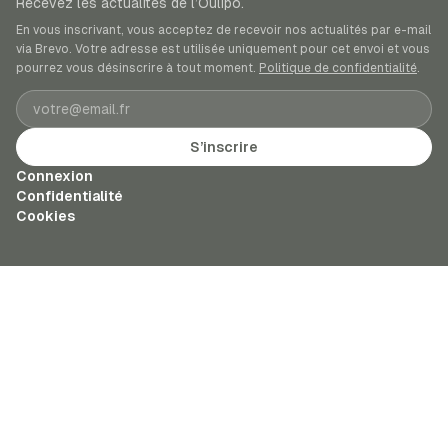
Recevez les actualités de l’Oulipo.
En vous inscrivant, vous acceptez de recevoir nos actualités par e-mail
via Brevo. Votre adresse est utilisée uniquement pour cet envoi et vous
pourrez vous désinscrire à tout moment.
Politique de confidentialité
.
Adresse e-mail
S’inscrire
Connexion
Confidentialité
Cookies