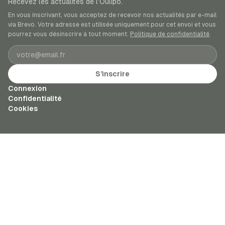
Recevez les actualités de l’Oulipo.
En vous inscrivant, vous acceptez de recevoir nos actualités par e-mail
via Brevo. Votre adresse est utilisée uniquement pour cet envoi et vous
pourrez vous désinscrire à tout moment.
Politique de confidentialité
.
Adresse e-mail
S’inscrire
Connexion
Confidentialité
Cookies