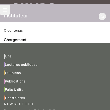
OULIPO
instituteur
0
contenus
Chargement…
Une
Lectures publiques
Oulipiens
Publications
Faits & dits
Contraintes
NEWSLETTER