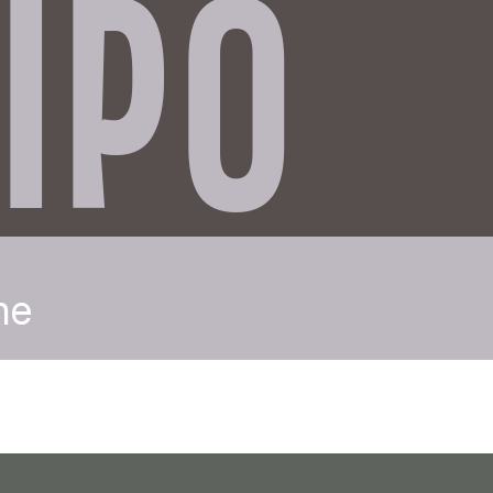
IPO
ne