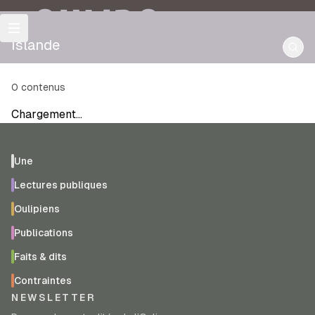
OULIPO
Islande
0
contenus
Chargement…
Une
Lectures publiques
Oulipiens
Publications
Faits & dits
Contraintes
NEWSLETTER