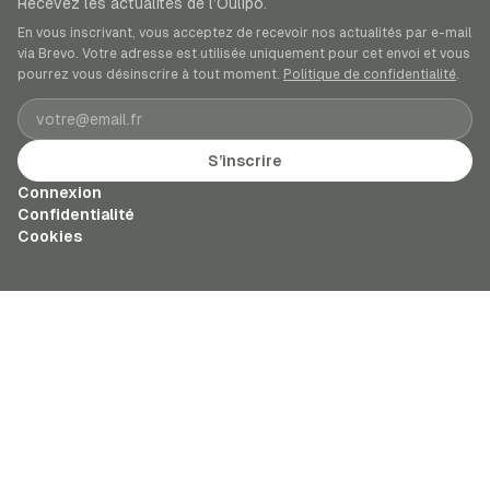
Recevez les actualités de l’Oulipo.
En vous inscrivant, vous acceptez de recevoir nos actualités par e-mail
via Brevo. Votre adresse est utilisée uniquement pour cet envoi et vous
pourrez vous désinscrire à tout moment.
Politique de confidentialité
.
Adresse e-mail
S’inscrire
Connexion
Confidentialité
Cookies