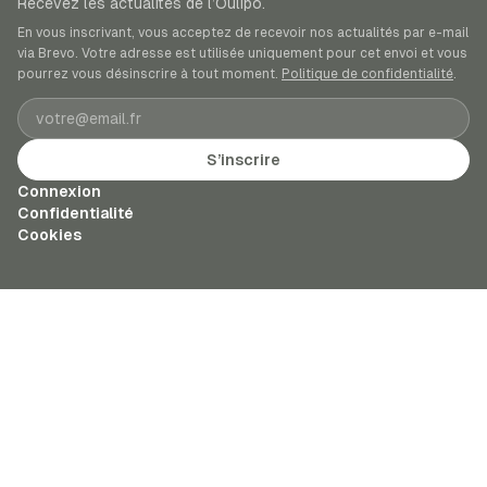
Recevez les actualités de l’Oulipo.
En vous inscrivant, vous acceptez de recevoir nos actualités par e-mail
via Brevo. Votre adresse est utilisée uniquement pour cet envoi et vous
pourrez vous désinscrire à tout moment.
Politique de confidentialité
.
Adresse e-mail
S’inscrire
Connexion
Confidentialité
Cookies