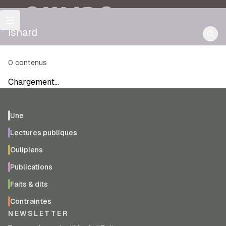
OULIPO
isnard
0
contenus
Chargement…
Une
Lectures publiques
Oulipiens
Publications
Faits & dits
Contraintes
NEWSLETTER