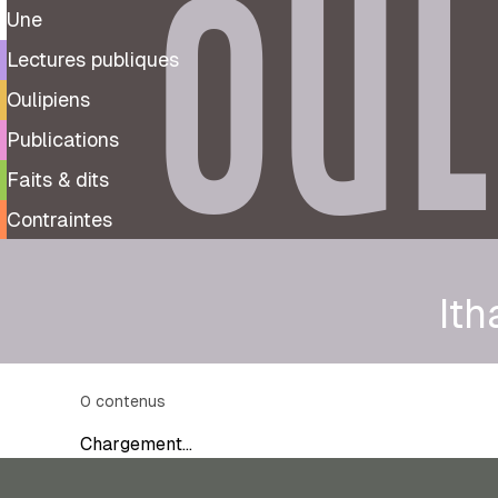
OUL
Une
Lectures publiques
Oulipiens
Publications
Faits & dits
Contraintes
Ith
0
contenus
Chargement…