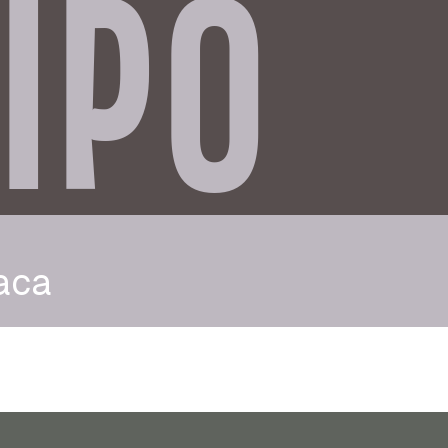
IPO
aca