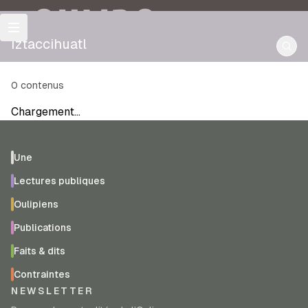
OULIPO
Iztaccihuatl
0
contenus
Chargement…
Une
Lectures publiques
Oulipiens
Publications
Faits & dits
Contraintes
NEWSLETTER