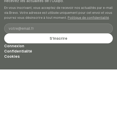
Recevez les actualités de l’Oulipo.
En vous inscrivant, vous acceptez de recevoir nos actualités par e-mail
via Brevo. Votre adresse est utilisée uniquement pour cet envoi et vous
pourrez vous désinscrire à tout moment.
Politique de confidentialité
.
Adresse e-mail
S’inscrire
Connexion
Confidentialité
Cookies