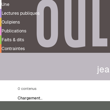
OUL
Une
Lectures publiques
Oulipiens
Publications
Faits & dits
Contraintes
jea
0
contenus
Chargement…