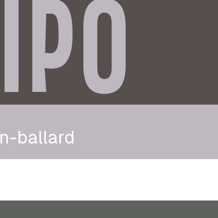
IPO
n-ballard