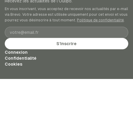
Recevez les actualités de l’Oulipo.
En vous inscrivant, vous acceptez de recevoir nos actualités par e-mail
via Brevo. Votre adresse est utilisée uniquement pour cet envoi et vous
pourrez vous désinscrire à tout moment.
Politique de confidentialité
.
Adresse e-mail
S’inscrire
Connexion
Confidentialité
Cookies