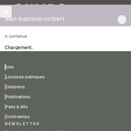
OULIPO
jean-baptiste-colbert
0
contenus
Chargement…
Une
Lectures publiques
Oulipiens
Publications
Faits & dits
Contraintes
NEWSLETTER