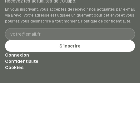
Recevez les actualités de l’Oulipo.
En vous inscrivant, vous acceptez de recevoir nos actualités par e-mail
via Brevo. Votre adresse est utilisée uniquement pour cet envoi et vous
pourrez vous désinscrire à tout moment.
Politique de confidentialité
.
Adresse e-mail
S’inscrire
Connexion
Confidentialité
Cookies