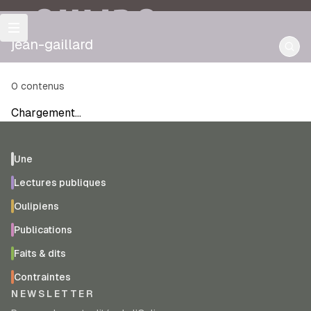
OULIPO
jean-gaillard
0
contenus
Chargement…
Une
Lectures publiques
Oulipiens
Publications
Faits & dits
Contraintes
NEWSLETTER