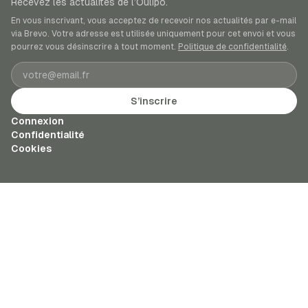
Recevez les actualités de l’Oulipo.
En vous inscrivant, vous acceptez de recevoir nos actualités par e-mail
via Brevo. Votre adresse est utilisée uniquement pour cet envoi et vous
pourrez vous désinscrire à tout moment.
Politique de confidentialité
.
Adresse e-mail
S’inscrire
Connexion
Confidentialité
Cookies