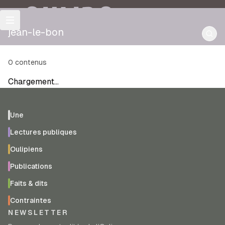
OULIPO
jean-le-bon
0
contenus
Chargement…
Une
Lectures publiques
Oulipiens
Publications
Faits & dits
Contraintes
NEWSLETTER