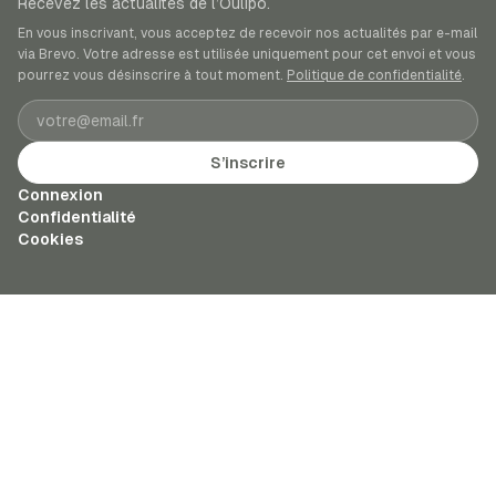
Recevez les actualités de l’Oulipo.
En vous inscrivant, vous acceptez de recevoir nos actualités par e-mail
via Brevo. Votre adresse est utilisée uniquement pour cet envoi et vous
pourrez vous désinscrire à tout moment.
Politique de confidentialité
.
Adresse e-mail
S’inscrire
Connexion
Confidentialité
Cookies