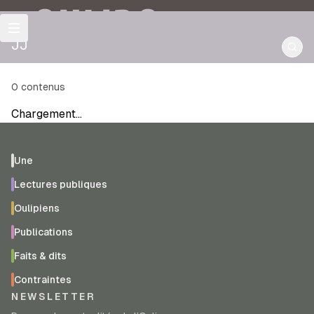
OULIPO
JJ
0
contenus
Chargement…
Une
Lectures publiques
Oulipiens
Publications
Faits & dits
Contraintes
NEWSLETTER