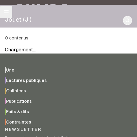
OULIPO
Jouet (J.)
0
contenus
Chargement…
Une
Lectures publiques
Oulipiens
Publications
Faits & dits
Contraintes
NEWSLETTER