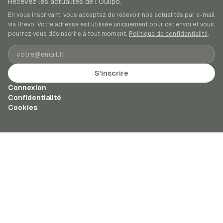
Recevez les actualités de l’Oulipo.
En vous inscrivant, vous acceptez de recevoir nos actualités par e-mail
via Brevo. Votre adresse est utilisée uniquement pour cet envoi et vous
pourrez vous désinscrire à tout moment.
Politique de confidentialité
.
Adresse e-mail
S’inscrire
Connexion
Confidentialité
Cookies