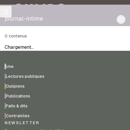
OULIPO
journal-intime
0
contenus
Chargement…
Une
Lectures publiques
Oulipiens
Publications
Faits & dits
Contraintes
NEWSLETTER