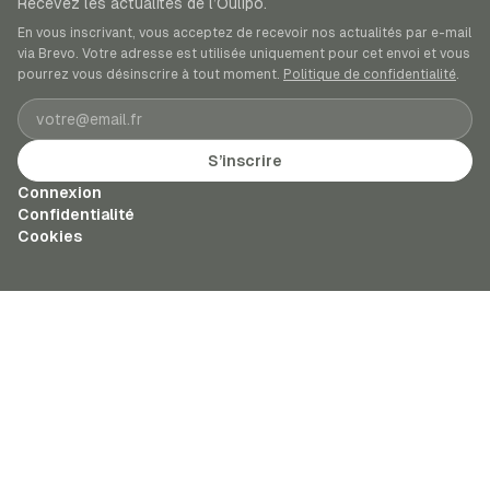
Recevez les actualités de l’Oulipo.
En vous inscrivant, vous acceptez de recevoir nos actualités par e-mail
via Brevo. Votre adresse est utilisée uniquement pour cet envoi et vous
pourrez vous désinscrire à tout moment.
Politique de confidentialité
.
Adresse e-mail
S’inscrire
Connexion
Confidentialité
Cookies