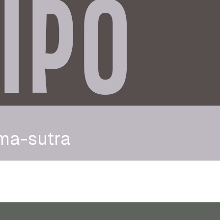
IPO
ma-sutra