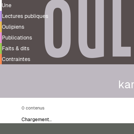
OUL
Une
Lectures publiques
Oulipiens
Publications
Faits & dits
Contraintes
ka
0
contenus
Chargement…