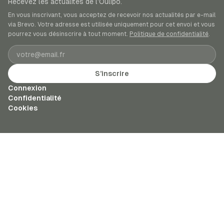
Recevez les actualités de l’Oulipo.
En vous inscrivant, vous acceptez de recevoir nos actualités par e-mail
via Brevo. Votre adresse est utilisée uniquement pour cet envoi et vous
pourrez vous désinscrire à tout moment.
Politique de confidentialité
.
Adresse e-mail
S’inscrire
Connexion
Confidentialité
Cookies