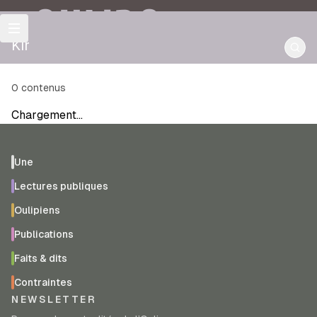
OULIPO
Kir
0
contenus
Chargement…
Une
Lectures publiques
Oulipiens
Publications
Faits & dits
Contraintes
NEWSLETTER