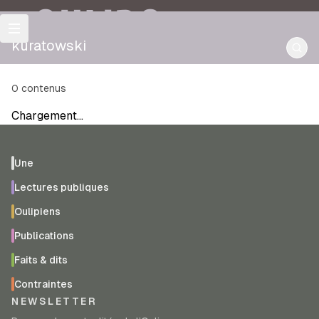
OULIPO
kuratowski
0
contenus
Chargement…
Une
Lectures publiques
Oulipiens
Publications
Faits & dits
Contraintes
NEWSLETTER