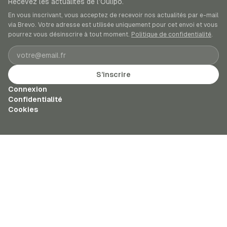
Recevez les actualités de l’Oulipo.
En vous inscrivant, vous acceptez de recevoir nos actualités par e-mail
via Brevo. Votre adresse est utilisée uniquement pour cet envoi et vous
pourrez vous désinscrire à tout moment.
Politique de confidentialité
.
Adresse e-mail
S’inscrire
Connexion
Confidentialité
Cookies