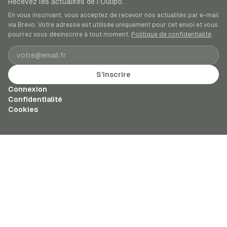
Recevez les actualités de l’Oulipo.
En vous inscrivant, vous acceptez de recevoir nos actualités par e-mail
via Brevo. Votre adresse est utilisée uniquement pour cet envoi et vous
pourrez vous désinscrire à tout moment.
Politique de confidentialité
.
Adresse e-mail
S’inscrire
Connexion
Confidentialité
Cookies