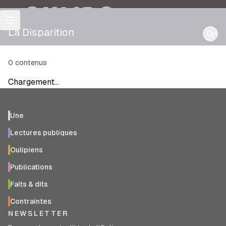
OULIPO
La Disparition
0
contenus
Chargement…
Une
Lectures publiques
Oulipiens
Publications
Faits & dits
Contraintes
NEWSLETTER