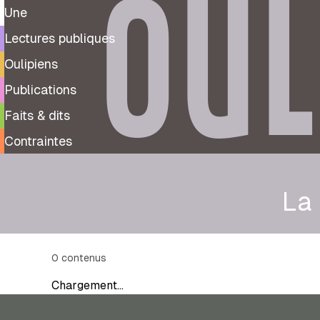
OUL
Une
Lectures publiques
Oulipiens
Publications
Faits & dits
Contraintes
La 
0
contenus
Chargement…