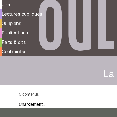
OUL
Une
Lectures publiques
Oulipiens
Publications
Faits & dits
Contraintes
La
0
contenus
Chargement…