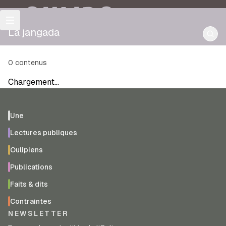
OULIPO
La jangada
0
contenus
Chargement…
Une
Lectures publiques
Oulipiens
Publications
Faits & dits
Contraintes
NEWSLETTER