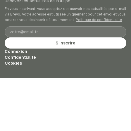
Recevez les actualités de l’Oulipo.
En vous inscrivant, vous acceptez de recevoir nos actualités par e-mail
via Brevo. Votre adresse est utilisée uniquement pour cet envoi et vous
pourrez vous désinscrire à tout moment.
Politique de confidentialité
.
Adresse e-mail
S’inscrire
Connexion
Confidentialité
Cookies