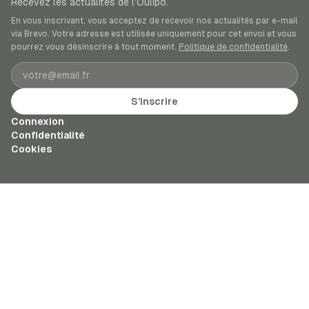
Recevez les actualités de l’Oulipo.
En vous inscrivant, vous acceptez de recevoir nos actualités par e-mail
via Brevo. Votre adresse est utilisée uniquement pour cet envoi et vous
pourrez vous désinscrire à tout moment.
Politique de confidentialité
.
Adresse e-mail
S’inscrire
Connexion
Confidentialité
Cookies