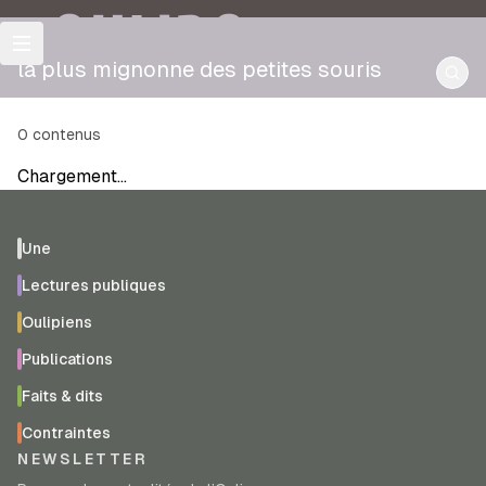
OULIPO
la plus mignonne des petites souris
0
contenus
Chargement…
Une
Lectures publiques
Oulipiens
Publications
Faits & dits
Contraintes
NEWSLETTER