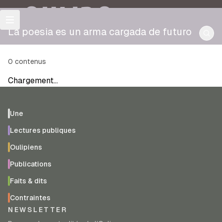
OULIPO
La poesia es un arma cargada de futuro
0
contenus
Chargement…
Une
Lectures publiques
Oulipiens
Publications
Faits & dits
Contraintes
NEWSLETTER