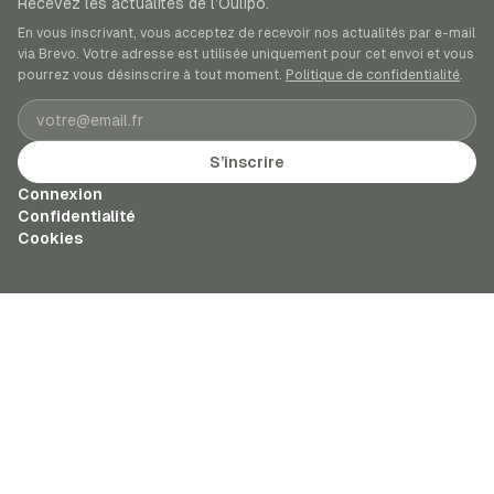
Recevez les actualités de l’Oulipo.
En vous inscrivant, vous acceptez de recevoir nos actualités par e-mail
via Brevo. Votre adresse est utilisée uniquement pour cet envoi et vous
pourrez vous désinscrire à tout moment.
Politique de confidentialité
.
Adresse e-mail
S’inscrire
Connexion
Confidentialité
Cookies