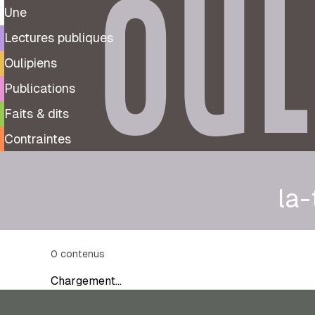
OUL
Une
Lectures publiques
Oulipiens
Publications
Faits & dits
Contraintes
la-
0
contenus
Chargement…