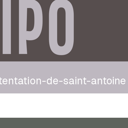
IPO
tentation-de-saint-antoine