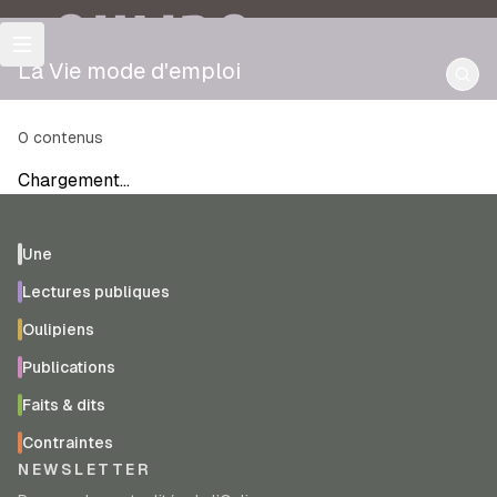
OULIPO
La Vie mode d'emploi
0
contenus
Chargement…
Une
Lectures publiques
Oulipiens
Publications
Faits & dits
Contraintes
NEWSLETTER