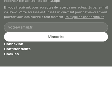
Recevez les actualités de l’Oulipo.
En vous inscrivant, vous acceptez de recevoir nos actualités par e-mail
via Brevo. Votre adresse est utilisée uniquement pour cet envoi et vous
pourrez vous désinscrire à tout moment.
Politique de confidentialité
.
Adresse e-mail
S’inscrire
Connexion
Confidentialité
Cookies