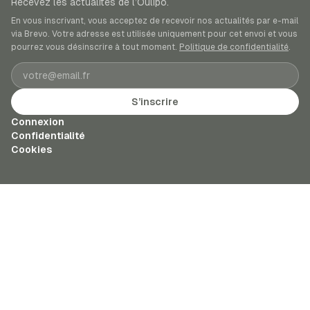
Recevez les actualités de l’Oulipo.
En vous inscrivant, vous acceptez de recevoir nos actualités par e-mail
via Brevo. Votre adresse est utilisée uniquement pour cet envoi et vous
pourrez vous désinscrire à tout moment.
Politique de confidentialité
.
Adresse e-mail
S’inscrire
Connexion
Confidentialité
Cookies