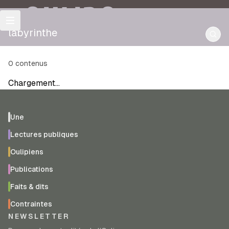
OULIPO
labyrinthe
0
contenus
Chargement…
Une
Lectures publiques
Oulipiens
Publications
Faits & dits
Contraintes
NEWSLETTER