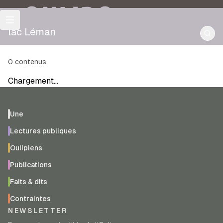
OULIPO
lac Léman
0
contenus
Chargement…
Une
Lectures publiques
Oulipiens
Publications
Faits & dits
Contraintes
NEWSLETTER