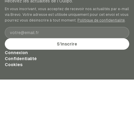
Recevez les actualités de l’Oulipo.
En vous inscrivant, vous acceptez de recevoir nos actualités par e-mail
via Brevo. Votre adresse est utilisée uniquement pour cet envoi et vous
pourrez vous désinscrire à tout moment.
Politique de confidentialité
.
Adresse e-mail
S’inscrire
Connexion
Confidentialité
Cookies