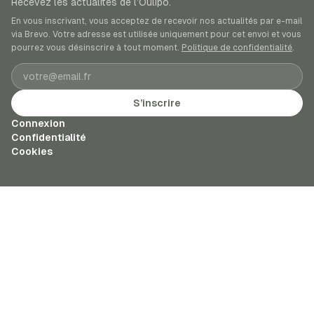
Recevez les actualités de l’Oulipo.
En vous inscrivant, vous acceptez de recevoir nos actualités par e-mail
via Brevo. Votre adresse est utilisée uniquement pour cet envoi et vous
pourrez vous désinscrire à tout moment.
Politique de confidentialité
.
Adresse e-mail
S’inscrire
Connexion
Confidentialité
Cookies