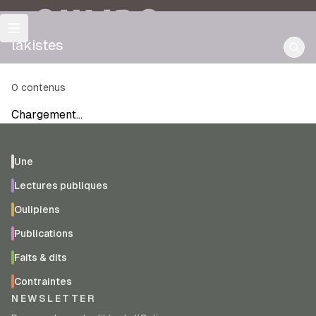
OULIPO
lakistes
0
contenus
Chargement…
Une
Lectures publiques
Oulipiens
Publications
Faits & dits
Contraintes
NEWSLETTER