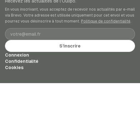
Recevez les actualités de l’Oulipo.
En vous inscrivant, vous acceptez de recevoir nos actualités par e-mail
via Brevo. Votre adresse est utilisée uniquement pour cet envoi et vous
pourrez vous désinscrire à tout moment.
Politique de confidentialité
.
Adresse e-mail
S’inscrire
Connexion
Confidentialité
Cookies