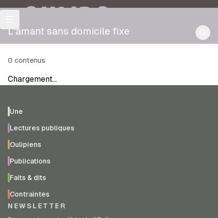
OULIPO
L'amant sans domicile fixe
0
contenus
Chargement…
Une
Lectures publiques
Oulipiens
Publications
Faits & dits
Contraintes
NEWSLETTER