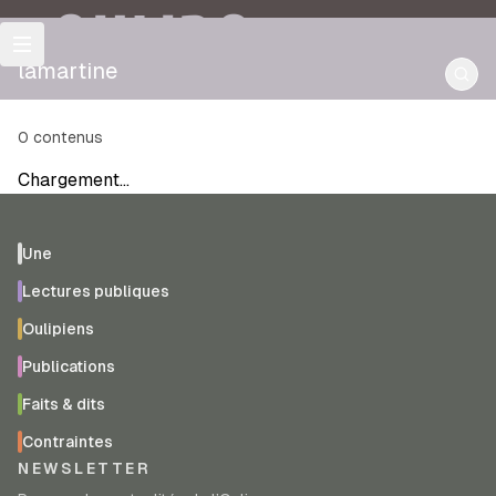
OULIPO
lamartine
0
contenus
Chargement…
Une
Lectures publiques
Oulipiens
Publications
Faits & dits
Contraintes
NEWSLETTER