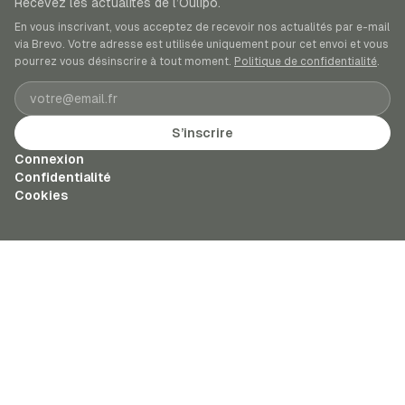
Recevez les actualités de l’Oulipo.
En vous inscrivant, vous acceptez de recevoir nos actualités par e-mail
via Brevo. Votre adresse est utilisée uniquement pour cet envoi et vous
pourrez vous désinscrire à tout moment.
Politique de confidentialité
.
Adresse e-mail
S’inscrire
Connexion
Confidentialité
Cookies