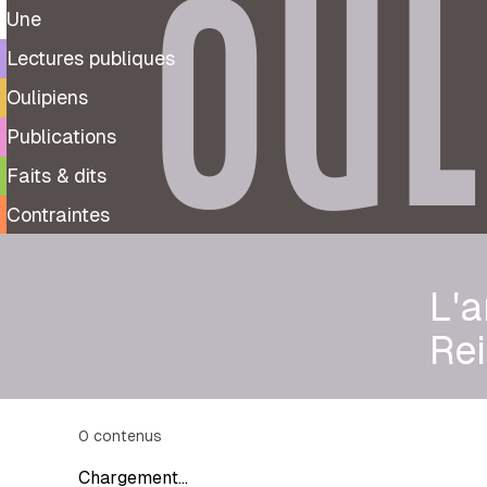
OUL
Une
Lectures publiques
Oulipiens
Publications
Faits & dits
Contraintes
L'a
Rei
0
contenus
Chargement…