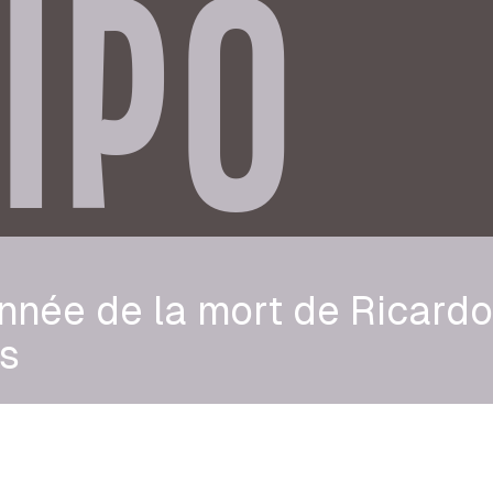
IPO
nnée de la mort de Ricardo
s