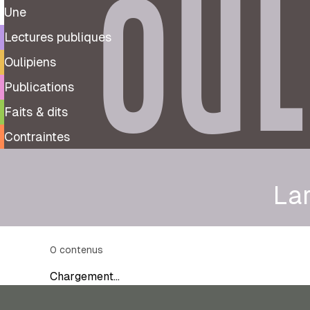
OUL
Une
Lectures publiques
Oulipiens
Publications
Faits & dits
Contraintes
La
0
contenus
Chargement…