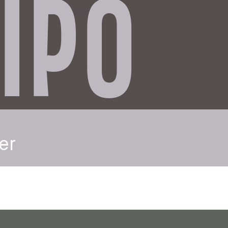
IPO
er