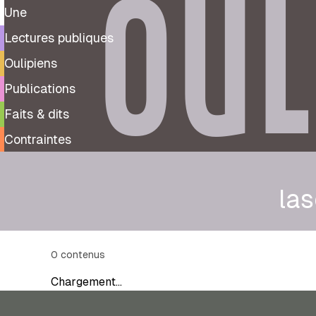
OUL
Une
Lectures publiques
Oulipiens
Publications
Faits & dits
Contraintes
las
0
contenus
Chargement…