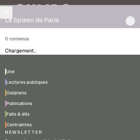
OULIPO
Le Spleen de Paris
0
contenus
Chargement…
Une
Lectures publiques
Oulipiens
Publications
Faits & dits
Contraintes
NEWSLETTER