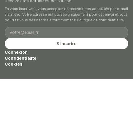
Recevez les actualités de l’Oulipo.
En vous inscrivant, vous acceptez de recevoir nos actualités par e-mail
via Brevo. Votre adresse est utilisée uniquement pour cet envoi et vous
pourrez vous désinscrire à tout moment.
Politique de confidentialité
.
Adresse e-mail
S’inscrire
Connexion
Confidentialité
Cookies