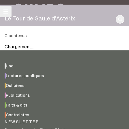
OULIPO
Le Tour de Gaule d'Astérix
0
contenus
Chargement…
Une
Lectures publiques
Oulipiens
Publications
Faits & dits
Contraintes
NEWSLETTER