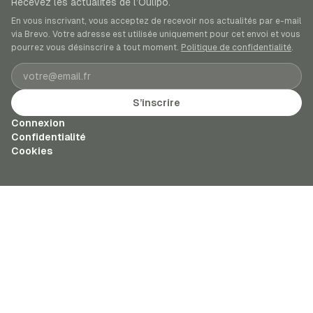
Recevez les actualités de l’Oulipo.
En vous inscrivant, vous acceptez de recevoir nos actualités par e-mail
via Brevo. Votre adresse est utilisée uniquement pour cet envoi et vous
pourrez vous désinscrire à tout moment.
Politique de confidentialité
.
Adresse e-mail
S’inscrire
Connexion
Confidentialité
Cookies