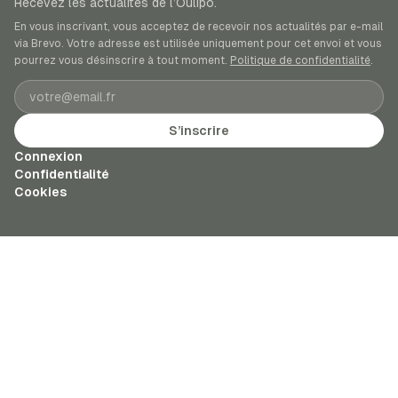
Recevez les actualités de l’Oulipo.
En vous inscrivant, vous acceptez de recevoir nos actualités par e-mail
via Brevo. Votre adresse est utilisée uniquement pour cet envoi et vous
pourrez vous désinscrire à tout moment.
Politique de confidentialité
.
Adresse e-mail
S’inscrire
Connexion
Confidentialité
Cookies