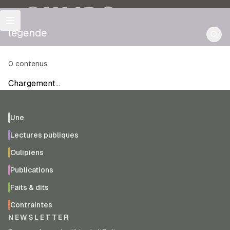
OULIPO
légende
0
contenus
Chargement…
Une
Lectures publiques
Oulipiens
Publications
Faits & dits
Contraintes
NEWSLETTER