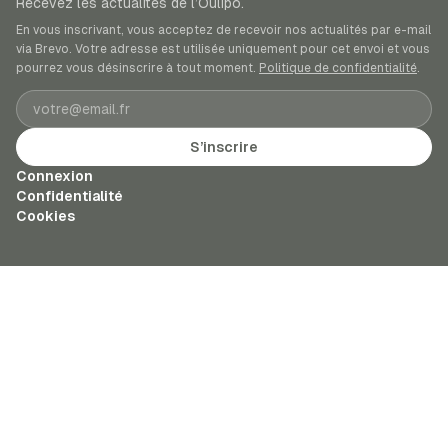
Recevez les actualités de l’Oulipo.
En vous inscrivant, vous acceptez de recevoir nos actualités par e-mail
via Brevo. Votre adresse est utilisée uniquement pour cet envoi et vous
pourrez vous désinscrire à tout moment.
Politique de confidentialité
.
Adresse e-mail
S’inscrire
Connexion
Confidentialité
Cookies