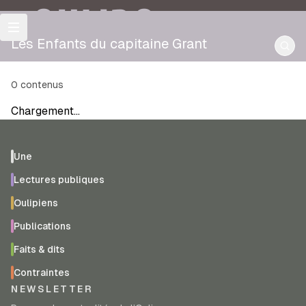
OULIPO
Les Enfants du capitaine Grant
0
contenus
Chargement…
Une
Lectures publiques
Oulipiens
Publications
Faits & dits
Contraintes
NEWSLETTER