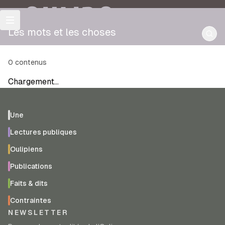
OULIPO
Les mots et les choses
0
contenus
Chargement…
Une
Lectures publiques
Oulipiens
Publications
Faits & dits
Contraintes
NEWSLETTER