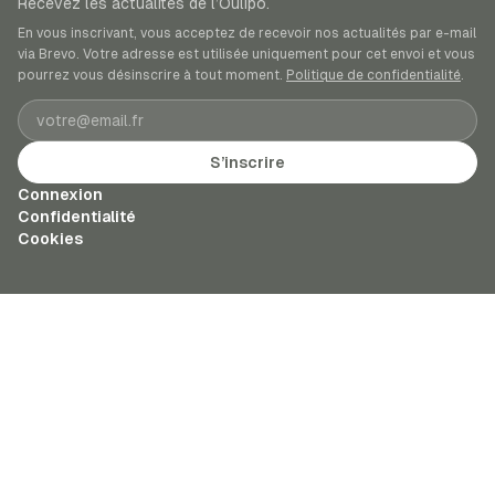
Recevez les actualités de l’Oulipo.
En vous inscrivant, vous acceptez de recevoir nos actualités par e-mail
via Brevo. Votre adresse est utilisée uniquement pour cet envoi et vous
pourrez vous désinscrire à tout moment.
Politique de confidentialité
.
Adresse e-mail
S’inscrire
Connexion
Confidentialité
Cookies