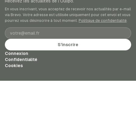
Recevez les actualités de l’Oulipo.
En vous inscrivant, vous acceptez de recevoir nos actualités par e-mail
via Brevo. Votre adresse est utilisée uniquement pour cet envoi et vous
pourrez vous désinscrire à tout moment.
Politique de confidentialité
.
Adresse e-mail
S’inscrire
Connexion
Confidentialité
Cookies